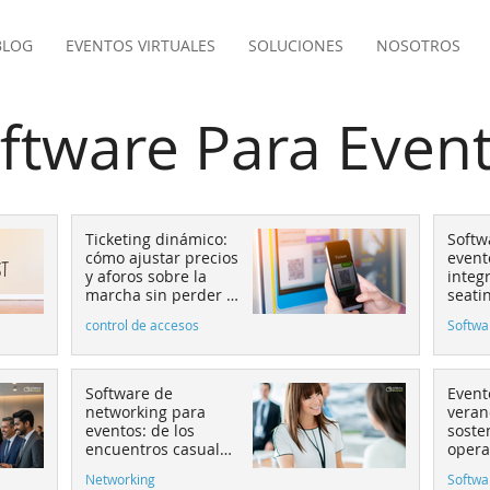
BLOG
EVENTOS VIRTUALES
SOLUCIONES
NOSOTROS
ftware Para Even
Ticketing dinámico:
Softw
cómo ajustar precios
event
y aforos sobre la
integr
marcha sin perder el
seati
control
de pa
control de accesos
Softwa
conve
Software de
Event
networking para
veran
eventos: de los
soste
encuentros casuales
opera
al matchmaking
equip
Networking
Softwa
estratégico