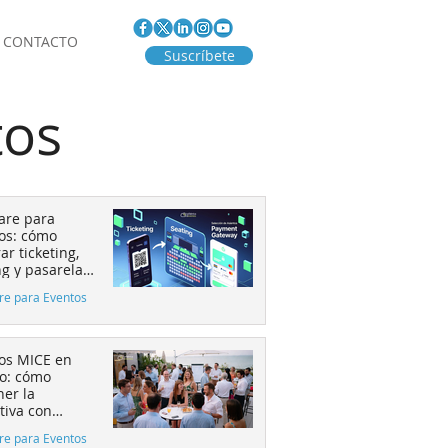
CONTACTO
Suscríbete
tos
are para
os: cómo
ar ticketing,
ng y pasarela
go aumenta la
re para Eventos
rsión
os MICE en
o: cómo
ner la
tiva con
os al 50%
re para Eventos