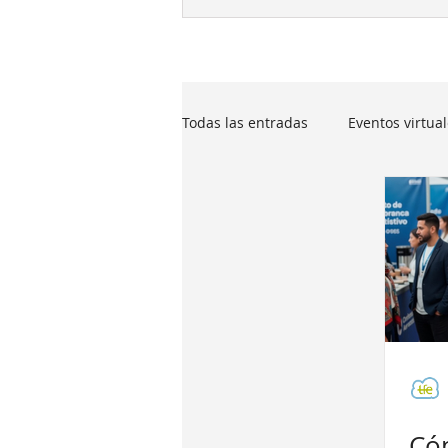
Todas las entradas
Eventos virtua
App para eventos
Software 
Pasarela pago
Seating para 
Gestión de participantes
Ge
Có
Control y facturación para evento