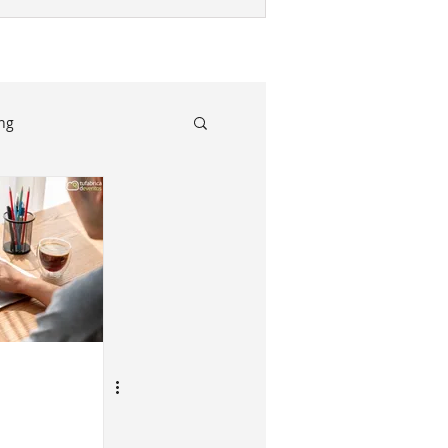
ng
ail marketing inteligente
to
taría técnica