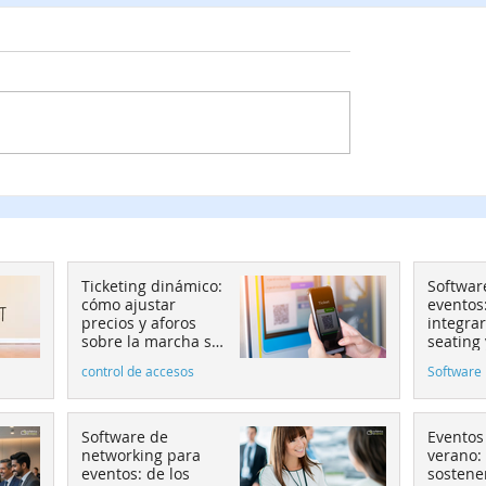
e para eventos:
Del ROI clásico al ROX:
egrar ticketing,
Cómo medir el ROI de
 y pasarela de pago
eventos MICE en 2026
 la conversión
Ticketing dinámico:
Softwar
cómo ajustar
eventos
precios y aforos
integrar
sobre la marcha sin
seating
perder el control
de pago
control de accesos
Software 
convers
Software de
Eventos
networking para
verano:
eventos: de los
sostener