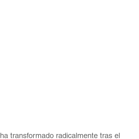
Herramienta para Eventos
Eventos Híbridos
orporativos
ticketing
Analisis de datos
ha transformado radicalmente tras el 