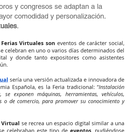
foros y congresos se adaptan a la 
mayor comodidad y personalización. 
tuales
. 
 Ferias Virtuales son
 eventos de carácter social, 
se celebran en uno o varios días determinados del 
tal y donde tanto expositores como asistentes 
ún. 
tual
 sería una versión actualizada e innovadora de 
ia Española, es la Feria tradicional: “
Instalación 
, se exponen máquinas, herramientas, vehículos, 
es o de comercio, para promover su conocimiento y 
 Virtual
 se recrea un espacio digital similar a una 
se celebraban este tipo de 
eventos
, pudiéndose 