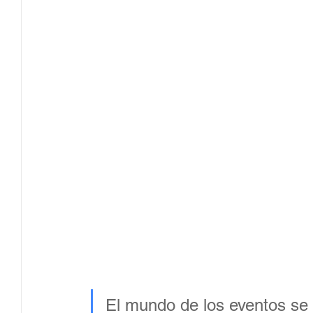
Innovación
Tendencias
Secretaría técnica
Software de protocolo
Ferias Virtuales
Eventos c
Producción Audiovisual
El mundo de los eventos se 