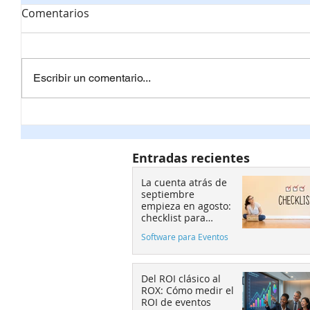
Comentarios
Escribir un comentario...
La cuenta atrás de
Softwar
septiembre empieza en
cómo int
agosto: checklist para
seating
Entradas recientes
eventos.
aumenta
La cuenta atrás de
septiembre
empieza en agosto:
checklist para
eventos.
Software para Eventos
Del ROI clásico al
ROX: Cómo medir el
ROI de eventos