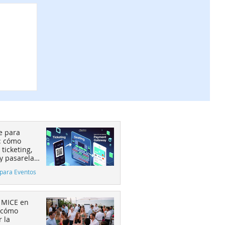
e para
: cómo
 ticketing,
 y pasarela
 aumenta la
para Eventos
ión
 MICE en
 cómo
 la