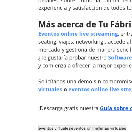
detalles sobre cómo la última tec
experiencia y satisfacción de todos tu
Más acerca de Tu Fábr
Eventos online live streaming
, ent
seating, viajes, networking...accede 
mercado y gestiona de manera sencill
¿Te gustaría probar nuestro
Software
y comienza a ofrecer la mejor experie
Solicítanos una demo sin compromiso
virtuales
 o 
eventos online live str
¡Descarga gratis nuestra
Guía sobre 
eventos virtuales
eventos online
ferias virtuales