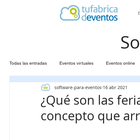
So
Todas las entradas
Eventos virtuales
Eventos online
software-para-eventos
16 abr 2021
Software para Eventos
Agendas a medida
Web 
¿Qué son las feri
concepto que ar
Seating para eventos
Congresos científicos
Gest
Gestión eventos
Estadísticas
Inscripción partici