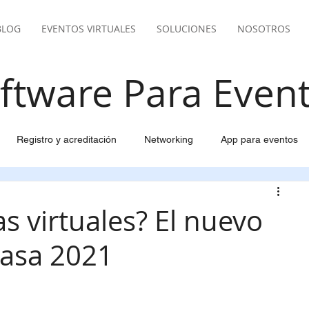
BLOG
EVENTOS VIRTUALES
SOLUCIONES
NOSOTROS
ftware Para Even
Registro y acreditación
Networking
App para eventos
del evento
Email marketing inteligente
Pasarela pago
as virtuales? El nuevo
rasa 2021
ión Viajes y Alojamiento
Gestión de participantes
pantes
Control y facturación para eventos
Live Streaming