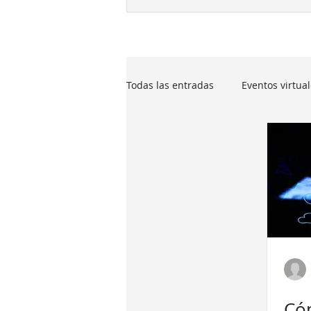
Todas las entradas
Eventos virtua
App para eventos
Software 
Pasarela pago
Seating para 
Gestión de participantes
Ge
Có
Control y facturación para evento