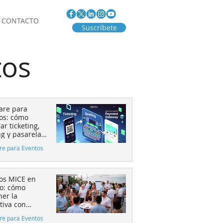
CONTACTO
Suscríbete
tos
are para
os: cómo
ar ticketing,
ng y pasarela
go aumenta la
re para Eventos
rsión
os MICE en
o: cómo
ner la
tiva con
os al 50%
re para Eventos