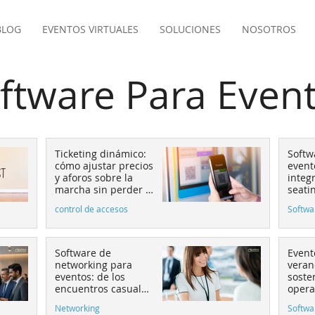
BLOG
EVENTOS VIRTUALES
SOLUCIONES
NOSOTROS
ftware Para Even
Ticketing dinámico:
Softw
cómo ajustar precios
event
y aforos sobre la
integr
marcha sin perder el
seati
control
de pa
control de accesos
Softwa
conve
Software de
Event
networking para
veran
eventos: de los
soste
encuentros casuales
opera
al matchmaking
equip
Networking
Softwa
estratégico