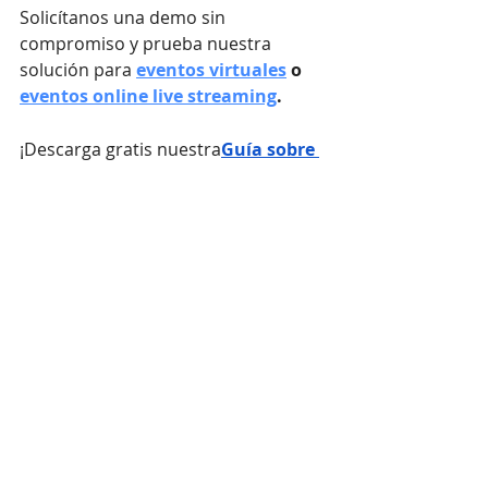
Solicítanos una demo sin 
compromiso y prueba nuestra 
solución para 
eventos virtuales
 o 
eventos online live streaming
.
¡Descarga gratis nuestra
Guía sobre 
cómo organizar un evento virtual 
paso a paso
!
Eventos online
Eventos virtuales
Ferias Virtuales
Entradas recientes
Ver todo