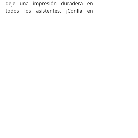
deje una impresión duradera en 
todos los asistentes. ¡Confía en 
nosotros para transformar tu visión 
en una realidad memorable!
Más acerca de Tu Fábrica de 
Eventos
Eventos virtuales
, entradas, 
acreditación, registro, 
comunicaciones, app, seating, viajes, 
networking... accede al software para 
eventos más completo del mercado y 
gestiona de manera sencilla hasta el 
evento más grande.
¿Te gustaría probar 
nuestro
Software para Eventos
? 
Ponte en contacto con nosotros y 
comienza a ofrecer la mejor 