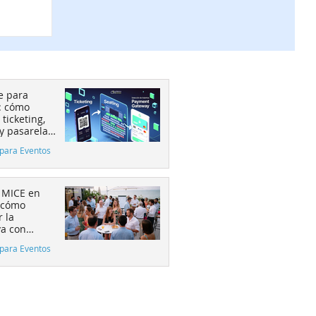
:
,
pago
n
e para
: cómo
 ticketing,
 y pasarela
 aumenta la
para Eventos
ión
 MICE en
 cómo
 la
va con
 al 50%
para Eventos