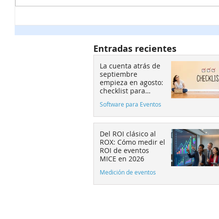
La cuenta atrás de
Ticketi
septiembre empieza en
ajustar 
agosto: checklist para
sobre l
Entradas recientes
eventos.
el contr
La cuenta atrás de
septiembre
empieza en agosto:
checklist para
eventos.
Software para Eventos
Del ROI clásico al
ROX: Cómo medir el
ROI de eventos
MICE en 2026
Medición de eventos