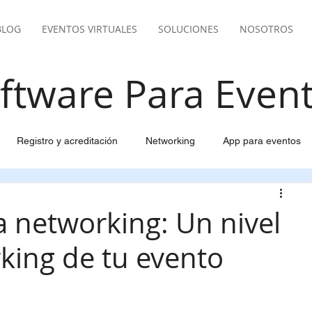
BLOG
EVENTOS VIRTUALES
SOLUCIONES
NOSOTROS
ftware Para Even
Registro y acreditación
Networking
App para eventos
del evento
Email marketing inteligente
Pasarela pago
 networking: Un nivel
king de tu evento
ión Viajes y Alojamiento
Gestión de participantes
pantes
Control y facturación para eventos
Live Streaming