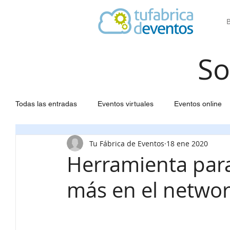
So
Todas las entradas
Eventos virtuales
Eventos online
Tu Fábrica de Eventos
18 ene 2020
Software para Eventos
Agendas a medida
Web 
Herramienta para
más en el networ
Seating para eventos
Congresos científicos
Gest
Gestión eventos
Estadísticas
Inscripción partici