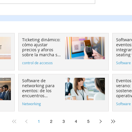
ng dinámico: cómo
Software para eventos
precios y aforos
cómo integrar ticketing
a marcha sin perder
seating y pasarela de 
ol
aumenta la conversió
Ticketing dinámico:
Softwar
cómo ajustar
eventos
precios y aforos
integrar
sobre la marcha sin
seating
perder el control
de pago
control de accesos
Software 
convers
Software de
Eventos
networking para
verano:
eventos: de los
sostener
encuentros
operati
casuales al
equipos
Networking
Software 
matchmaking
estratégico
1
2
3
4
5