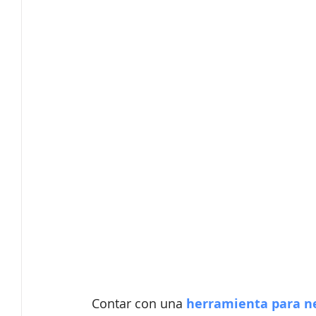
Innovación
Tendencias
Secretaría técnica
Software de protocolo
Ferias Virtuales
Eventos c
Producción Audiovisual
Contar con una 
herramienta para n