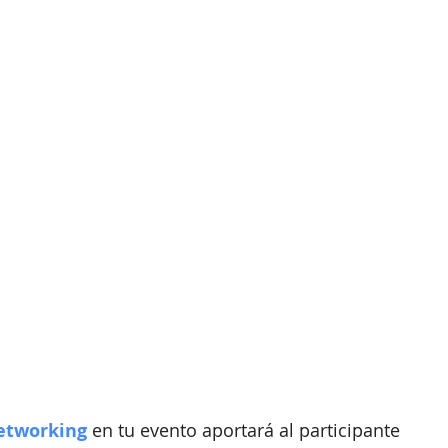
Herramienta para Eventos
Eventos Híbridos
orporativos
ticketing
Analisis de datos
etworking 
en tu evento aportará al participante 