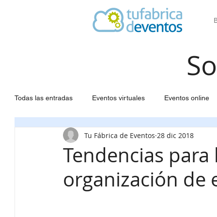
So
Todas las entradas
Eventos virtuales
Eventos online
Tu Fábrica de Eventos
28 dic 2018
Software para Eventos
Agendas a medida
Web 
Tendencias para l
organización de 
Seating para eventos
Congresos científicos
Gest
Gestión eventos
Estadísticas
Inscripción partici