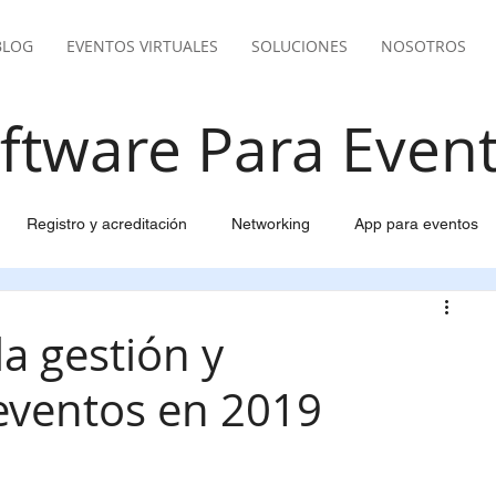
BLOG
EVENTOS VIRTUALES
SOLUCIONES
NOSOTROS
ftware Para Even
Registro y acreditación
Networking
App para eventos
del evento
Email marketing inteligente
Pasarela pago
a gestión y
eventos en 2019
ión Viajes y Alojamiento
Gestión de participantes
pantes
Control y facturación para eventos
Live Streaming