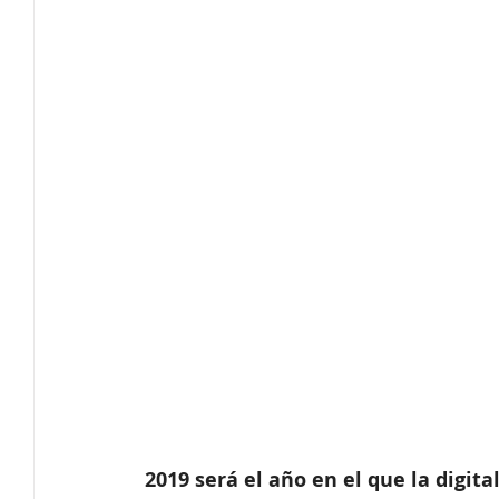
Innovación
Tendencias
Secretaría técnica
Software de protocolo
Ferias Virtuales
Eventos c
Producción Audiovisual
2019 será el año en el que la digita