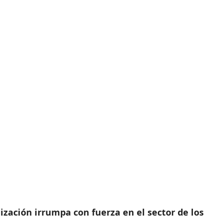
Herramienta para Eventos
Eventos Híbridos
orporativos
ticketing
Analisis de datos
lización irrumpa con fuerza en el sector de los 