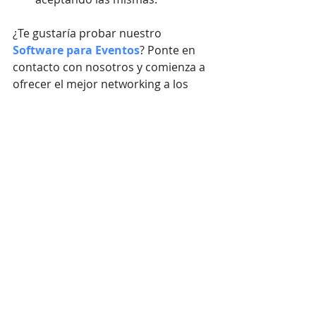
¿Te gustaría probar nuestro 
Software para Eventos
? Ponte en 
contacto con nosotros y comienza a 
ofrecer el mejor networking a los 
asistentes de tu próximo evento.
#networkingrealyestructurado
#networkingparaeventos
#networking
#softwareparaeventos
Networking
Software para Eventos
Entradas recientes
Ver todo