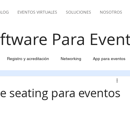
BLOG
EVENTOS VIRTUALES
SOLUCIONES
NOSOTROS
ftware Para Even
Registro y acreditación
Networking
App para eventos
del evento
Email marketing inteligente
Pasarela pago
e seating para eventos
ión Viajes y Alojamiento
Gestión de participantes
pantes
Control y facturación para eventos
Live Streaming