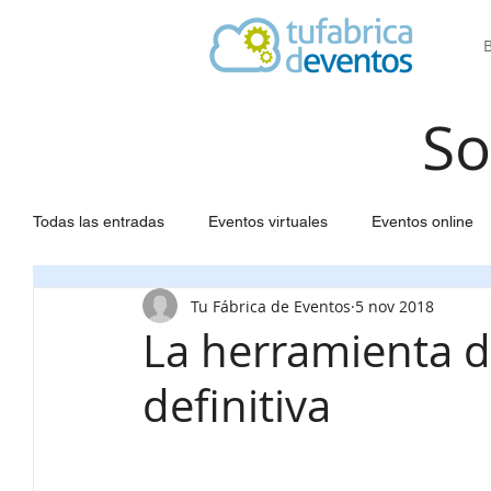
So
Todas las entradas
Eventos virtuales
Eventos online
Tu Fábrica de Eventos
5 nov 2018
Software para Eventos
Agendas a medida
Web 
La herramienta d
definitiva
Seating para eventos
Congresos científicos
Gest
Gestión eventos
Estadísticas
Inscripción partici