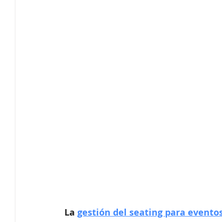
Innovación
Tendencias
Secretaría técnica
Software de protocolo
Ferias Virtuales
Eventos c
Producción Audiovisual
La 
gestión del seating para evento