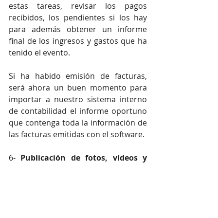
estas tareas, revisar los pagos 
recibidos, los pendientes si los hay 
para además obtener un informe 
final de los ingresos y gastos que ha 
tenido el evento.
Si ha habido emisión de facturas, 
será ahora un buen momento para 
importar a nuestro sistema interno 
de contabilidad el informe oportuno 
que contenga toda la información de 
las facturas emitidas con el software.
6- 
Publicación de fotos, vídeos y 
documentos 
que podremos publicar 
por la web del evento, a través de la 
app, por email o por redes sociales y 
a su vez podremos definir qué tipo 
de participante puede tener acceso a 