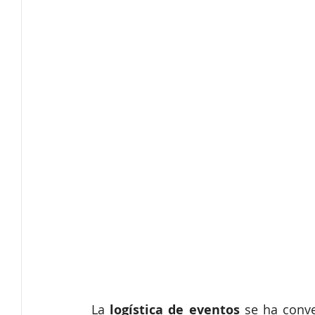
Innovación
Tendencias
Secretaría técnica
Software de protocolo
Ferias Virtuales
Eventos c
Producción Audiovisual
La 
logística de eventos
 se ha conv