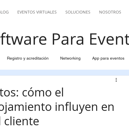
BLOG
EVENTOS VIRTUALES
SOLUCIONES
NOSOTROS
ftware Para Even
Registro y acreditación
Networking
App para eventos
del evento
Email marketing inteligente
Pasarela pago
tos: cómo el
lojamiento influyen en
ión Viajes y Alojamiento
Gestión de participantes
 cliente
pantes
Control y facturación para eventos
Live Streaming