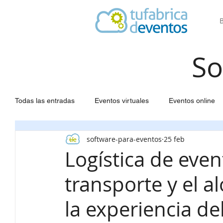
So
Todas las entradas
Eventos virtuales
Eventos online
software-para-eventos
25 feb
Software para Eventos
Agendas a medida
Web 
Logística de even
transporte y el a
Seating para eventos
Congresos científicos
Gest
la experiencia del
Gestión eventos
Estadísticas
Inscripción partici