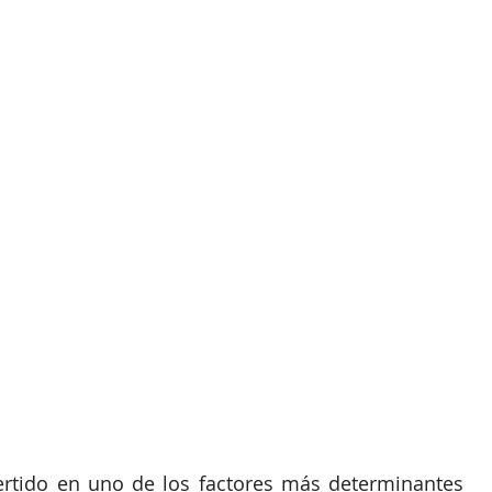
Herramienta para Eventos
Eventos Híbridos
orporativos
ticketing
Analisis de datos
ertido en uno de los factores más determinantes 