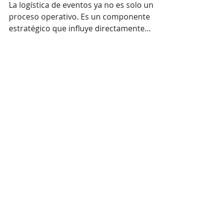
la experiencia del
cliente
La logística de eventos ya no es solo un
proceso operativo. Es un componente
estratégico que influye directamente
en la satisfacción de los asistentes y en
el éxito del evento.