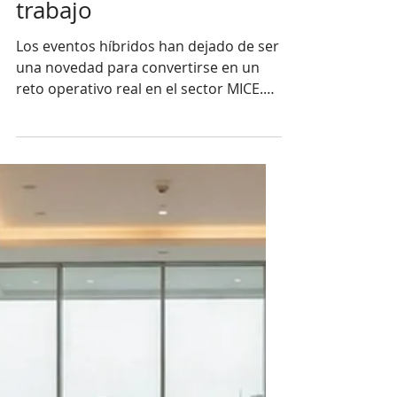
híbridos sin duplicar
trabajo
Los eventos híbridos han dejado de ser
una novedad para convertirse en un
reto operativo real en el sector MICE.
Este artículo analiza por qué muchos
eventos están duplicando esfuerzos sin
mejorar la experiencia del asistente, al
gestionar mal la convivencia entre
público presencial y online. Explica
cómo construir experiencias
coherentes sin aumentar la carga del
organizador, apostando por la
centralización, la eficiencia y una
estrategia verdaderamente omnicanal.